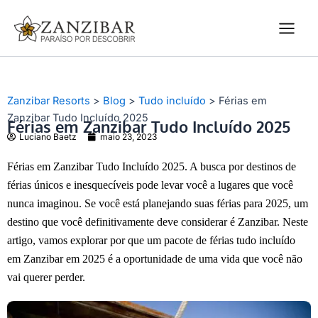
Ir
Main
para
Men
o
conteúdo
Zanzibar Resorts
>
Blog
>
Tudo incluído
>
Férias em
Zanzibar Tudo Incluído 2025
Férias em Zanzibar Tudo Incluído 2025
Luciano Baetz
maio 23, 2023
Férias em Zanzibar Tudo Incluído 2025. A busca por destinos de
férias únicos e inesquecíveis pode levar você a lugares que você
nunca imaginou. Se você está planejando suas férias para 2025, um
destino que você definitivamente deve considerar é Zanzibar. Neste
artigo, vamos explorar por que um pacote de férias tudo incluído
em Zanzibar em 2025 é a oportunidade de uma vida que você não
vai querer perder.