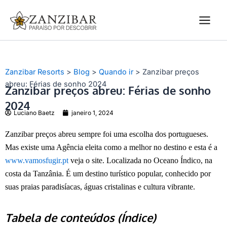
Ir
Main
para
Men
o
conteúdo
Zanzibar Resorts
>
Blog
>
Quando ir
>
Zanzibar preços
abreu: Férias de sonho 2024
Zanzibar preços abreu: Férias de sonho
2024
Luciano Baetz
janeiro 1, 2024
Zanzibar preços abreu sempre foi uma escolha dos portugueses.
Mas existe uma Agência eleita como a melhor no destino e esta é a
www.vamosfugir.pt
veja o site. Localizada no Oceano Índico, na
costa da Tanzânia. É um destino turístico popular, conhecido por
suas praias paradisíacas, águas cristalinas e cultura vibrante.
Tabela de conteúdos (Índice)