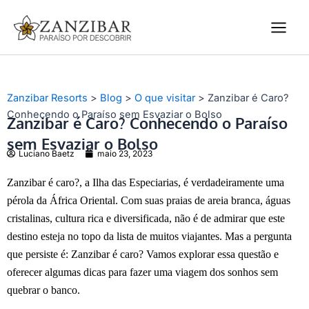
Ir
Main
para
Men
o
conteúdo
Zanzibar Resorts
>
Blog
>
O que visitar
>
Zanzibar é Caro?
Conhecendo o Paraíso sem Esvaziar o Bolso
Zanzibar é Caro? Conhecendo o Paraíso
sem Esvaziar o Bolso
Luciano Baetz
maio 23, 2023
Zanzibar é caro?, a Ilha das Especiarias, é verdadeiramente uma
pérola da África Oriental. Com suas praias de areia branca, águas
cristalinas, cultura rica e diversificada, não é de admirar que este
destino esteja no topo da lista de muitos viajantes. Mas a pergunta
que persiste é: Zanzibar é caro? Vamos explorar essa questão e
oferecer algumas dicas para fazer uma viagem dos sonhos sem
quebrar o banco.