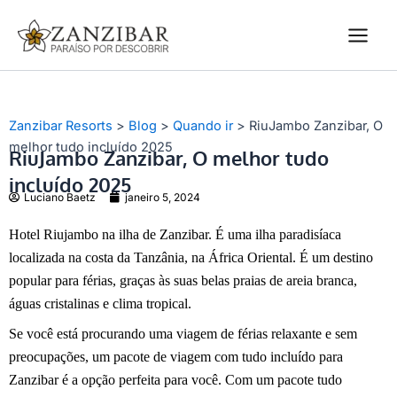
Ir
Main
para
Men
o
conteúdo
Zanzibar Resorts
>
Blog
>
Quando ir
>
RiuJambo Zanzibar, O
melhor tudo incluído 2025
RiuJambo Zanzibar, O melhor tudo
incluído 2025
Luciano Baetz
janeiro 5, 2024
Hotel Riujambo na ilha de Zanzibar. É uma ilha paradisíaca
localizada na costa da Tanzânia, na África Oriental. É um destino
popular para férias, graças às suas belas praias de areia branca,
águas cristalinas e clima tropical.
Se você está procurando uma viagem de férias relaxante e sem
preocupações, um pacote de viagem com tudo incluído para
Zanzibar é a opção perfeita para você. Com um pacote tudo