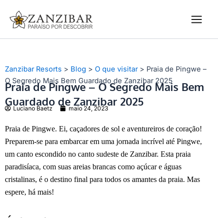
Ir
Main
para
Men
o
conteúdo
Zanzibar Resorts
>
Blog
>
O que visitar
>
Praia de Pingwe –
O Segredo Mais Bem Guardado de Zanzibar 2025
Praia de Pingwe – O Segredo Mais Bem
Guardado de Zanzibar 2025
Luciano Baetz
maio 24, 2023
Praia de Pingwe. Ei, caçadores de sol e aventureiros de coração!
Preparem-se para embarcar em uma jornada incrível até Pingwe,
um canto escondido no canto sudeste de Zanzibar. Esta praia
paradisíaca, com suas areias brancas como açúcar e águas
cristalinas, é o destino final para todos os amantes da praia. Mas
espere, há mais!